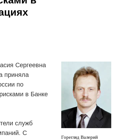
ациях
тасия Сергеевна
а приняла
оссии по
рисками в Банке
ители служб
мпаний. С
Горегляд Валерий