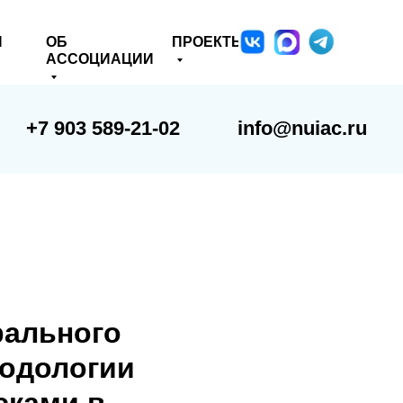
Я
ОБ
ПРОЕКТЫ
АССОЦИАЦИИ
+7 903 589-21-02
info@nuiac.ru
рального
тодологии
сками в