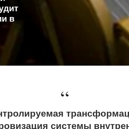
удит
ии в
“
нтролируемая трансформац
овизация системы внутре