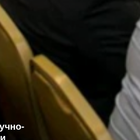
учно-
ии