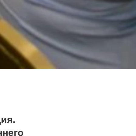
ия.
ннего