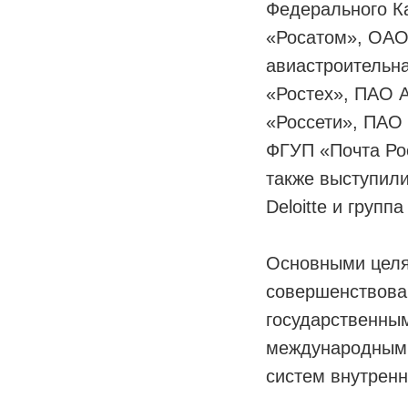
Федерального К
«Росатом», ОА
авиастроительна
«Ростех», ПАО 
«Россети», ПАО
ФГУП «Почта Ро
также выступил
Deloitte и груп
Основными целя
совершенствова
государственны
международным 
систем внутренн