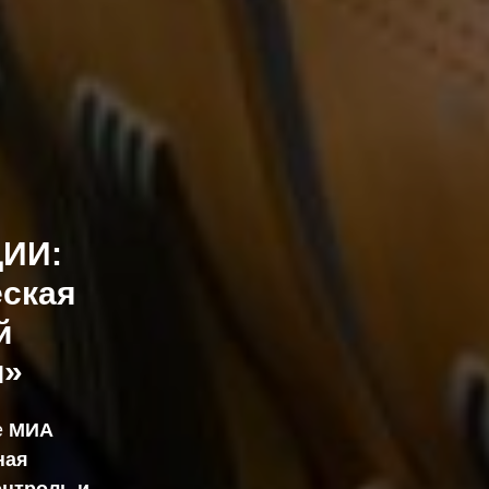
ИИ:
еская
й
и»
е
МИА
ная
онтроль и