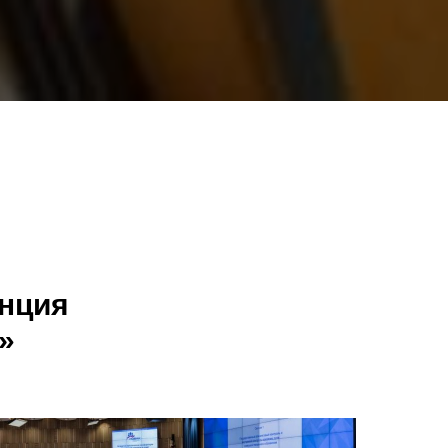
енция
»