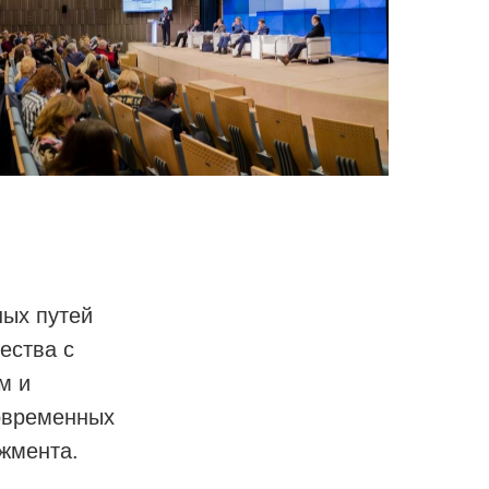
ых путей
ества с
м и
овременных
джмента.