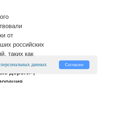
ого
твовали
ки от
ших российских
й, таких как
оссийские
 персональных данных
Согласен
ые дороги»,
порация
ом», АО
альная
тво, ОАО
», ОАО
ьные Теле-