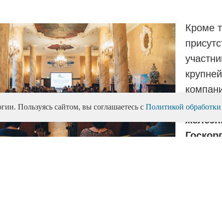
Кроме т
присутс
участни
крупней
компани
ОАО «Р
гии. Пользуясь сайтом, вы соглашаетесь с
Политикой обработки
железн
Госкор
«Росат
«Федер
компания», Федеральное космическое агентс
нк», ОАО «Сбербанк России», ОАО «Газпром
АО «Уралсиб», ОАО «Россети», ОАО «Мобил