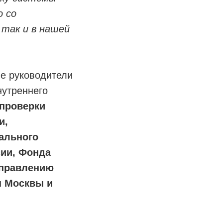
о со
 так и в нашей
ле руководители
нутреннего
 проверки
и,
ального
ии, Фонда
управлению
ы Москвы и