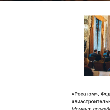
«Росатом», Фе
авиастроитель
Момент проведе