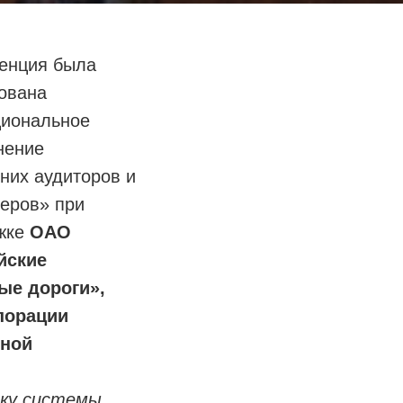
енция была
ована
иональное
нение
них аудиторов и
еров» при
жке
О
АО
йские
ые дороги»,
порации
нной
ьку системы