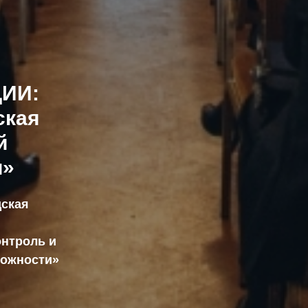
ИИ:
ская
й
и»
дская
онтроль и
можности»