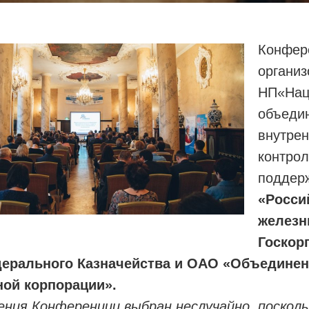
Конфер
организ
НП«Нац
объеди
внутрен
контрол
поддер
«Росси
железн
Госкор
дерального Казначейства и ОАО «Объедине
ной корпорации».
ния Конференции выбран неслучайно, поскол