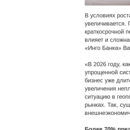
В условиях рост
увеличивается. 
краткосрочной п
влияет и сложна
«Инго Банка» Ва
«В 2026 году, к
упрощенной сист
бизнес уже длит
увеличения непл
ситуацию в геоп
рынках. Так, су
внешнеэкономич
Более 70% пре