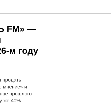
«Ъ FM» —
м
6-м году
и продать
е мнение» и
онце прошлого
му же 40%