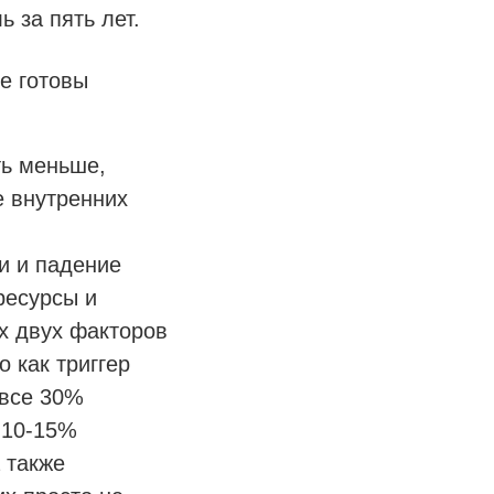
 за пять лет.
е готовы
ть меньше,
е внутренних
и и падение
ресурсы и
х двух факторов
 как триггер
 все 30%
 10-15%
 также