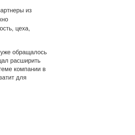
партнеры из
кно
сть, цеха,
 уже обращалось
щал расширить
теме компании в
ватит для