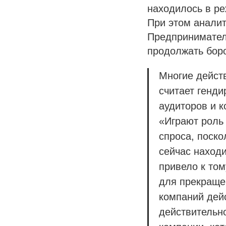
находилось в ре
При этом аналит
Предприниматели
продолжать боро
Многие действ
считает генд
аудиторов и 
«Играют роль 
спроса, поско
сейчас находи
привело к том
для прекраще
компаний дейс
действительно