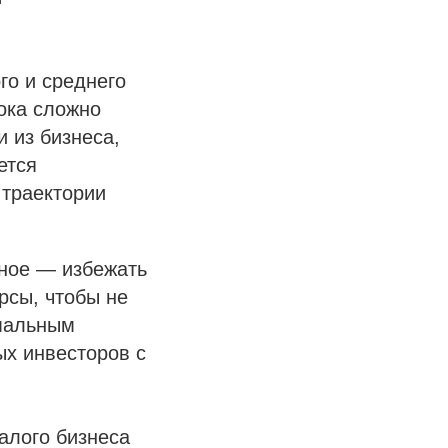
го и среднего
пока сложно
 из бизнеса,
ется
 траектории
вное — избежать
рсы, чтобы не
имальным
ых инвесторов с
алого бизнеса