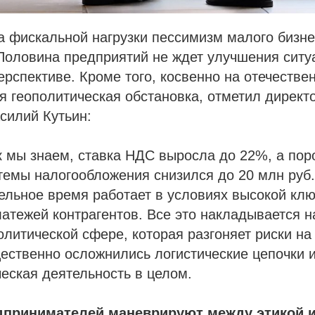
а фискальной нагрузки пессимизм малого бизне
Половина предприятий не ждет улучшения ситу
ерспективе. Кроме того, косвенно на отечестве
я геополитическая обстановка, отметил директ
силий Кутьин:
ак мы знаем, ставка НДС выросла до 22%, а по
емы налогообложения снизился до 20 млн руб.
ельное время работает в условиях высокой клю
атежей контрагентов. Все это накладывается 
олитической сфере, которая разгоняет риски н
щественно осложнились логистические цепочки 
еская деятельность в целом.
дпринимателей маневрируют между этикой 