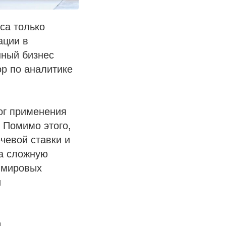
са только
ации в
нный бизнес
ор по аналитике
рог применения
 Помимо этого,
чевой ставки и
на сложную
а мировых
и
и