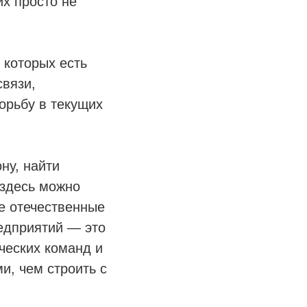
их просто не
 которых есть
связи,
орьбу в текущих
ну, найти
 здесь можно
е отечественные
редприятий — это
ческих команд и
и, чем строить с