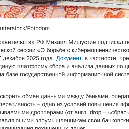
utterstock/Fotodom
равительства РФ Михаил Мишустин подписал п
ческой сессии «О борьбе с кибермошенничеств
 декабря 2025 года.
Документ
, в частности, пр
единую платформу сбора и анализа данных по 
на базе государственной информационной сист
ускорить обмен данными между банками, опера
перативность – одно из условий повышения эф
зываемыми дропперами (от англ. drop – «сбрас
тавляющими злоумышленникам свои банковски
наличивания похищенных денег.