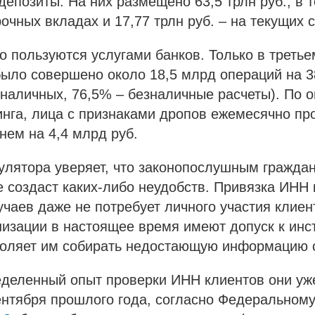
депозиты. На них размещено 63,5 трлн руб., в 
рочных вкладах и 17,77 трлн руб. – на текущих с
о пользуются услугами банков. Только в третье
было совершено около 18,5 млрд операций на 3
 наличных, 76,5% – безналичные расчеты). По 
нга, лица с признаками дропов ежемесячно пр
нем на 4,4 млрд руб.
улятора уверяет, что законопослушным гражда
 создаст каких-либо неудобств. Привязка ИНН 
чаев даже не потребует личного участия клиен
низации в настоящее время имеют допуск к ин
зволяет им собирать недостающую информацию 
еделенный опыт проверки ИНН клиентов они уж
сентября прошлого года, согласно Федеральному