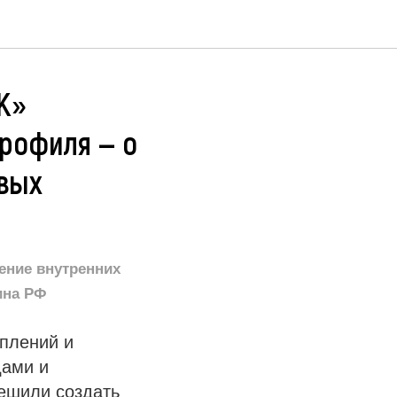
К»
Профиля — о
овых
ение внутренних
ина РФ
плений и
дами и
ешили создать