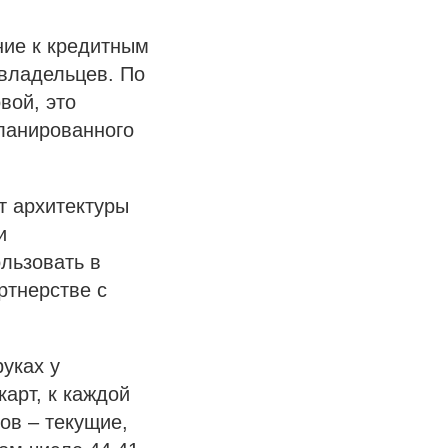
ние к кредитным
 владельцев. По
вой, это
ланированного
т архитектуры
и
льзовать в
ртнерстве с
уках у
арт, к каждой
ов – текущие,