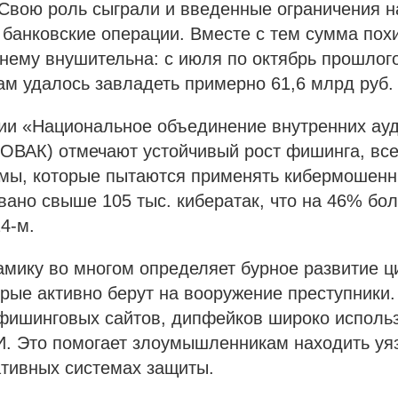
Свою роль сыграли и введенные ограничения н
 банковские операции. Вместе с тем сумма по
нему внушительна: с июля по октябрь прошлого
м удалось завладеть примерно 61,6 млрд руб.
ии «Национальное объединение внутренних ауд
НОВАК) отмечают устойчивый рост фишинга, вс
мы, которые пытаются применять кибермошенни
ано свыше 105 тыс. кибератак, что на 46% бо
4-м.
амику во многом определяет бурное развитие 
орые активно берут на вооружение преступники
 фишинговых сайтов, дипфейков широко исполь
И. Это помогает злоумышленникам находить уя
тивных системах защиты.