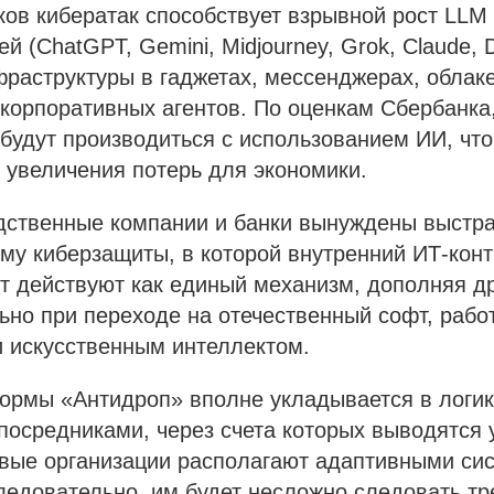
ов кибератак способствует взрывной рост LLM
й (ChatGPT, Gemini, Midjourney, Grok, Claude, 
раструктуры в гаджетах, мессенджерах, облак
корпоративных агентов. По оценкам Сбербанка,
будут производиться с использованием ИИ, что
 увеличения потерь для экономики.
одственные компании и банки вынуждены выстр
му киберзащиты, в которой внутренний ИТ-конт
т действуют как единый механизм, дополняя др
ьно при переходе на отечественный софт, рабо
и искусственным интеллектом.
ормы «Антидроп» вполне укладывается в логи
посредниками, через счета которых выводятся
овые организации располагают адаптивными си
ледовательно, им будет несложно следовать т