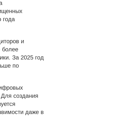
а
хищенных
 года
иторов и
е более
ки. За 2025 год
льше по
цифровых
. Для создания
зуется
звимости даже в