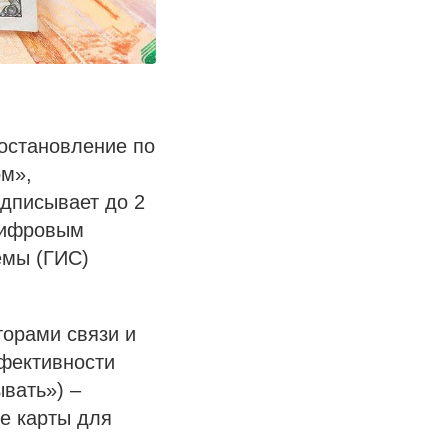
остановление по
ом»,
едписывает до 2
цифровым
емы (ГИС)
торами связи и
фективности
ывать») –
е карты для