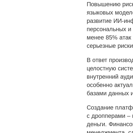
Повышению риск
языковых моделе
развитие ИИ-инф
персональных и 
менее 85% атак 
серьезные риски
В ответ произв
целостную систе
внутренний ауди
особенно актуал
базами данных 
Создание платф
с дропперами – 
деньги. Финанс
менеджмента, с