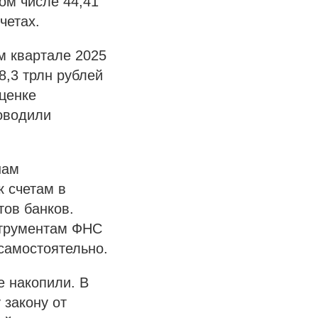
том числе 44,41
четах.
м квартале 2025
8,3 трлн рублей
оценке
оводили
нам
к счетам в
тов банков.
струментам ФНС
самостоятельно.
е накопили. В
 закону от