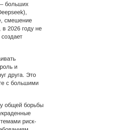
 – больших
Deepseek),
е, смешение
 в 2026 году не
 создает
аивать
роль и
уг друга. Это
те с большими
ку общей борьбы
 украденные
стемами риск-
ребованиям