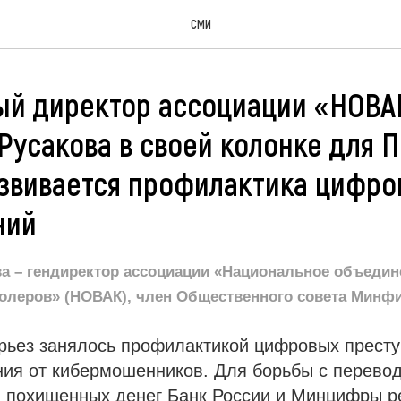
СМИ
ый директор ассоциации «НОВА
Русакова в своей колонке для 
азвивается профилактика цифр
ний
ва – гендиректор ассоциации «Национальное объедин
ролеров» (НОВАК), член Общественного совета Минф
ерьез занялось профилактикой цифровых престу
ния от кибермошенников. Для борьбы с перево
 похищенных денег Банк России и Минцифры р