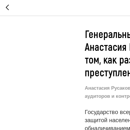
Генеральн
Анастасия 
том, как р
преступле
Анастасия Русако
аудиторов и конт
Государство вс
защитой населе
обналичиванием