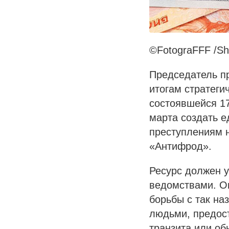
©FotograFFF /Sh
Председатель п
итогам стратеги
состоявшейся 17
марта создать 
преступлениям 
«Антифрод».
Ресурс должен 
ведомствами. О
борьбы с так на
людьми, предос
транзита или об