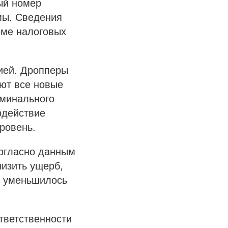
ый номер
мы. Сведения
еме налоговых
ией. Дропперы
ют все новые
иминального
одействие
ровень.
согласно данным
низить ущерб,
и уменьшилось
тветственности