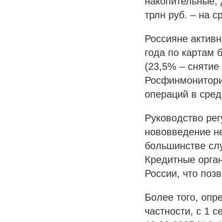
накопительные, 
трлн руб. – на с
Россияне активн
года по картам 
(23,5% – снятие
Росфинмонитори
операций в сред
Руководство рег
нововведение не
большинстве слу
Кредитные орга
России, что по
Более того, опр
частности, с 1 