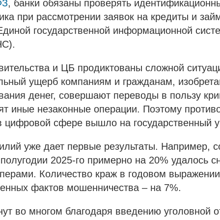
ФЗ
, банки обязаны проверять идентификационн
ка при рассмотрении заявок на кредиты и зай
Единой государственной информационной сист
С).
вительства и ЦБ продиктованы сложной ситуац
льный ущерб компаниям и гражданам, изобрета
вания денег, совершают переводы в пользу кр
ят иные незаконные операции. Поэтому против
в цифровой сфере вышло на государственный у
илий уже дает первые результаты. Например, 
полугодии 2025-го примерно на 20% удалось с
перами. Количество краж в годовом выражени
ленных фактов мошенничества – на 7%.
нут во многом благодаря введению уголовной о