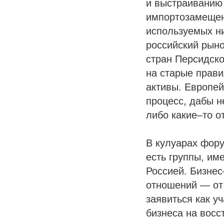
и выстраиванию 
импортозамещен
используемых ни
российский рыно
стран Персидско
на старые прав
активы. Европей
процесс, дабы н
либо какие–то о
В кулуарах фору
есть группы, им
Россией. Бизнес
отношений — от
заявиться как у
бизнеса на восс