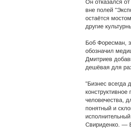
Он отказался от
вне полей "Эксп
остаётся мостом
другие культурн
Боб Форесман, з
обозначил медиц
Дмитриев добави
дешёвая для раз
"Бизнес всегда 
конструктивное 
человечества, д
понятный и скло
исполнительный 
Свириденко. — Б