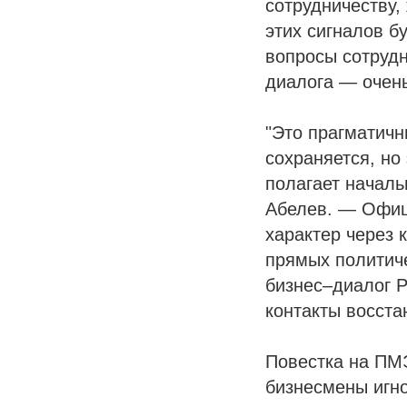
сотрудничеству,
этих сигналов б
вопросы сотрудн
диалога — очен
"Это прагматичн
сохраняется, но
полагает началь
Абелев. — Офиц
характер через 
прямых политиче
бизнес–диалог Р
контакты восста
Повестка на ПМ
бизнесмены игно