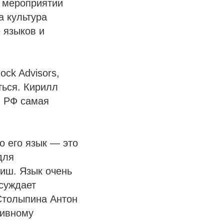
а мероприятии
а культура
 языков и
ck Advisors,
ться. Кирилл
в РФ самая
о его язык — это
для
ниш. Язык очень
ссуждает
 Столыпина Антон
тивному