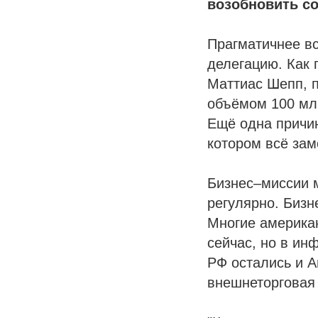
возобновить с
Прагматичнее вс
делегацию. Как 
Маттиас Шепп, п
объёмом 100 млр
Ещё одна причин
котором всё зам
Бизнес–миссии 
регулярно. Бизн
Многие американ
сейчас, но в ин
РФ остались и А
внешнеторговая