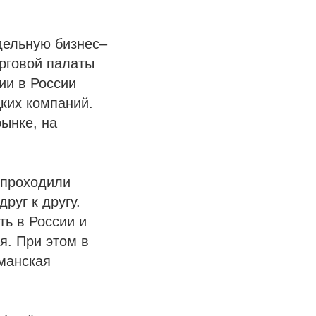
дельную бизнес–
рговой палаты
ии в России
цких компаний.
ынке, на
 проходили
руг к другу.
ь в России и
я. При этом в
рманская