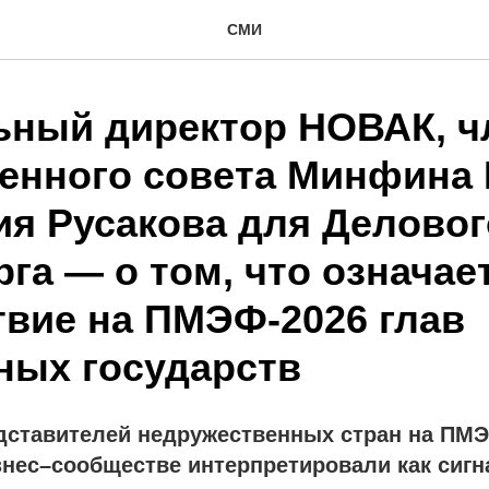
СМИ
ьный директор НОВАК, ч
енного совета Минфина 
ия Русакова для Деловог
га — о том, что означае
твие на ПМЭФ-2026 глав
ных государств
дставителей недружественных стран на ПМ
нес–сообществе интерпретировали как сигн