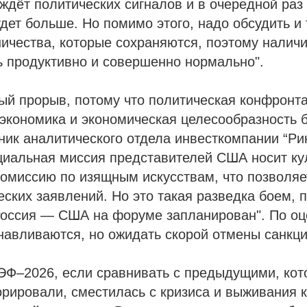
 ждёт политических сигналов и в очередной раз 
удет больше. Но помимо этого, надо обсудить и
ичества, которые сохраняются, поэтому наличи
ь продуктивно и совершенно нормально".
ый прорыв, потому что политическая конфронт
 экономика и экономическая целесообразность 
ник аналитического отдела инвесткомпании “Ри
иальная миссия представителей США носит ку
комиссию по изящным искусствам, что позволяе
ских заявлений. Но это такая разведка боем, 
оссия — США на форуме запланирован". По оце
навливаются, но ожидать скорой отмены санкций
ЭФ–2026, если сравнивать с предыдущими, ко
рировали, сместилась с кризиса и выживания 