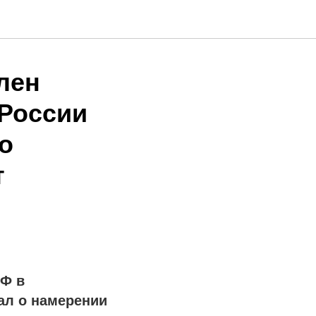
лен
России
о
т
ЭФ в
ал о намерении