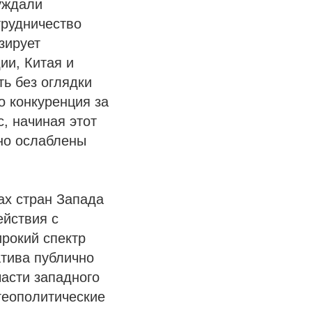
уждали
трудничество
зирует
ии, Китая и
ть без оглядки
 конкуренция за
, начиная этот
чно ослаблены
ах стран Запада
ействия с
рокий спектр
тива публично
асти западного
геополитические