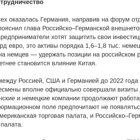
отрудничество
ех оказалась Германия, направив на форум от
пояснил глава Российско–Германской внешнето
редприниматели хотят защитить свои инвестиц
д евро, это активы порядка 1,6–1,8 тыс. неме
а немцев — удержать позиции на российском р
етнее становится влияние Китая.
между Россией, США и Германией до 2022 года
есмены вполне официально совершали визиты д
ские и немецкие компании продолжают работат
формационном поле предпочитают не появлятьс
мериканская торговая палата, и Российско–Ге
 палата.