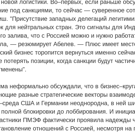
новой логистики. Во–первых, если раньше обс
ие под санкциями, то сейчас — суверенное со
ш. "Присутствие западных делегаций легитими
к для нейтральных стран. Это сигналы для Инд
го залива, что с Россией можно и нужно работа
ила, — резюмирует Абелев. — Плюс имеет место
ский бизнес торопится вернуться именно сейчас
е потерять позиции, когда санкции будут части
тменены".
ма неформально обсуждали, что в бизнес–круг
еющие разные стратегические векторы взаимод
–среда США и Германии неоднородна, в ней ши
 полной блокировки до лоббирования. И инициа
частники ПМЭФ фактически проявила надежды ч
тановление отношений с Россией, несмотря на 