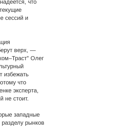
надеется, что
 текущие
е сессий и
ация
берут верх, —
ком–Траст” Олег
льтурный
т избежать
потому что
нке эксперта,
 не стоит.
торые западные
к разделу рынков