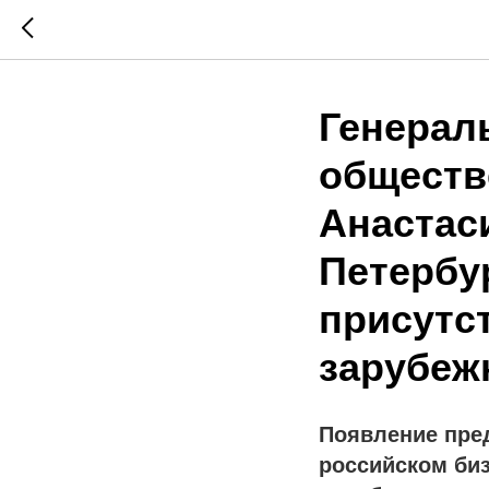
Генерал
обществ
Анастас
Петербур
присутс
зарубеж
Появление пре
российском биз