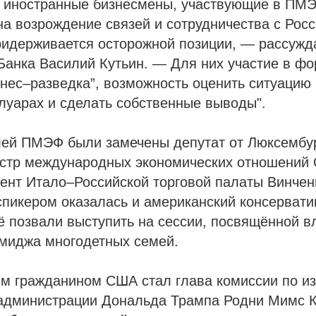
е иностранные бизнесмены, участвующие в ПМЭ
а возрождение связей и сотрудничества с Росс
ридерживается осторожной позиции, — рассужда
Банка Василий Кутьин. — Для них участие в ф
знес–разведка”, возможность оценить ситуацию 
луарах и сделать собственные выводы".
лей ПМЭФ были замечены депутат от Люксембу
истр международных экономических отношений
ент Итало–Российской торговой палаты Винчен
пикером оказалась и американский консервати
ё позвали выступить на сессии, посвящённой 
имиджа многодетных семей.
м гражданином США стал глава комиссии по 
 администрации Дональда Трампа Родни Мимс 