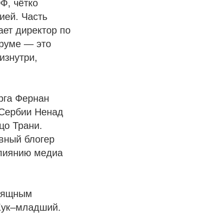
Ф, чётко
ией. Часть
ет директор по
оруме — это
изнутри,
рга Фернан
 Сербии Ненад
цо Трани.
вный блогер
влиянию медиа
изящным
Кук–младший.