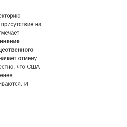
аекторию
 присутствие на
тмечает
динение
щественного
начает отмену
естно, что США
менее
иваются. И