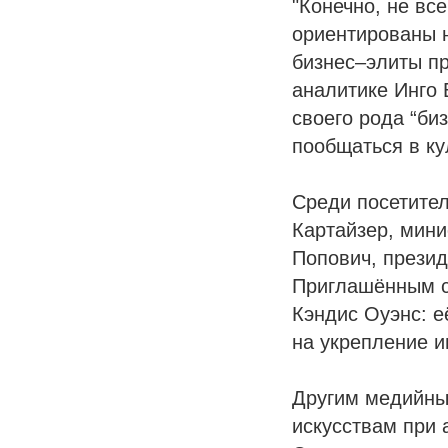
"Конечно, не вс
ориентированы н
бизнес–элиты п
аналитике Инго 
своего рода “би
пообщаться в ку
Среди посетите
Картайзер, мин
Попович, презид
Приглашённым с
Кэндис Оуэнс: е
на укрепление 
Другим медийны
искусствам при