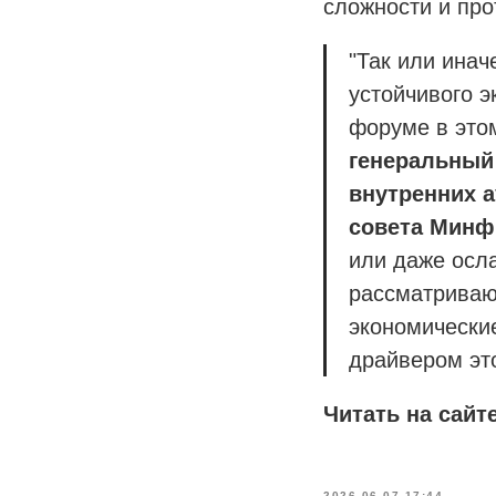
сложности и про
"Так или инач
устойчивого э
форуме в этом
генеральный
внутренних 
совета Минф
или даже осла
рассматриваю
экономические
драйвером это
Читать на сайт
2026-06-07 17:44